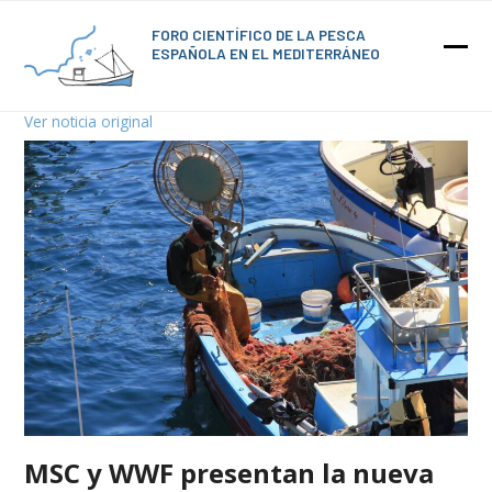
Skip
to
FORO CIENTÍFICO
DE LA PESCA
ESPAÑOLA
EN EL MEDITERRÁNEO
content
Ope
Clos
mob
mob
Ver noticia original
men
men
MSC y WWF presentan la nueva