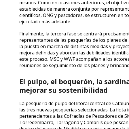
mismos. Como en ocasiones anteriores, el objetivo
establecidas de manera conjunta por representante
científicos, ONG y pescadores, se estructuren en t
ejecutado más adelante.
Finalmente, la tercera fase se centrará precisamente
representantes de las pesquerías de los planes de
la puesta en marcha de distintas medidas y proyect
mejora definidas y abordan las debilidades identific
este proceso, MSC y WWF acompañan a los actores
reuniones de seguimiento de los planes y brindánd
El pulpo, el boquerón, la sardi
mejorar su sostenibilidad
La pesquería de pulpo del litoral central de Catal
las tres nuevas pesquerías seleccionadas. La flota
pertenecientes a las Cofradías de Pescadores de Sitg
Torredembarra, Tarragona y Cambrils que pescan p
dentro del marco de Medfish para esta pesquería ti