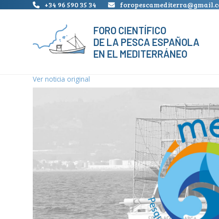
Skip
+34 96 590 35 34
foropescamediterra@gmail.
to
content
FORO CIENTÍFICO
DE LA PESCA ESPAÑOLA
EN EL MEDITERRÁNEO
Ver noticia original