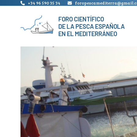
Skip
+34 96 590 35 34
foropescamediterra@gmail.
to
content
FORO CIENTÍFICO
DE LA PESCA ESPAÑOLA
EN EL MEDITERRÁNEO